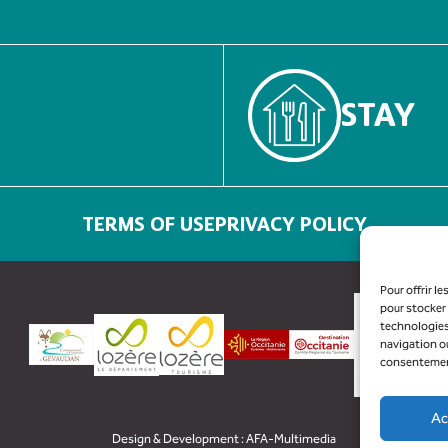
STAY
TERMS OF USE
PRIVACY POLICY
Pour offrir l
pour stocker 
technologies
navigation ou
consentement 
Ac
Design & Development :
AFA-Multimedia