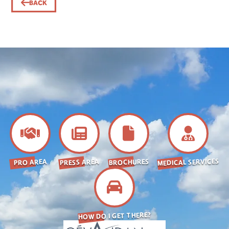
BACK
MEDICAL SERVICES
BROCHURES
PRESS AREA
PRO AREA
HOW DO I GET THERE?