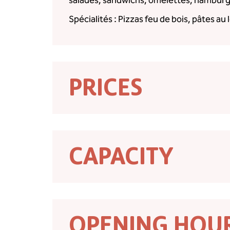
salades, sandwichs, omelettes, hamburg
Spécialités : Pizzas feu de bois, pâtes au 
PRICES
CAPACITY
OPENING HOU