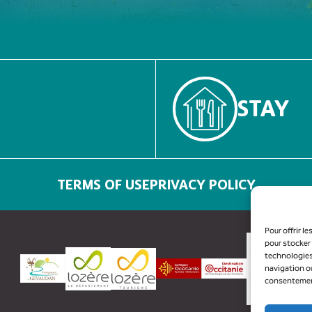
STAY
TERMS OF USE
PRIVACY POLICY
Pour offrir l
pour stocker 
technologies
navigation ou
consentement 