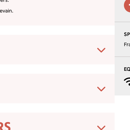
ers.
levain.
S
Fr
E
RS