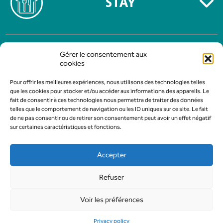
STAY
TERMS OF USE
Gérer le consentement aux
PRIVACY POLICY
cookies
Pour offrir les meilleures expériences, nous utilisons des technologies telles
que les cookies pour stocker et/ou accéder aux informations des appareils. Le
fait de consentir à ces technologies nous permettra de traiter des données
telles que le comportement de navigation ou les ID uniques sur ce site. Le fait
de ne pas consentir ou de retirer son consentement peut avoir un effet négatif
sur certaines caractéristiques et fonctions.
Accepter
Refuser
Design & Development :
AFA-Multimedia
Voir les préférences
All rights reserved to Gévaudan Authentique Tourist and Trade Office
- Marvejols - 2026
Privacy policy