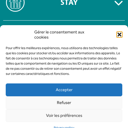
STAY
TERMS OF USE
Gérer le consentement aux
PRIVACY POLICY
cookies
Pour offrir les meilleures expériences, nous utilisons des technologies telles
que les cookies pour stocker et/ou accéder aux informations des appareils. Le
fait de consentir à ces technologies nous permettra de traiter des données
telles que le comportement de navigation ou les ID uniques sur ce site. Le fait
de ne pas consentir ou de retirer son consentement peut avoir un effet négatif
sur certaines caractéristiques et fonctions.
Accepter
Refuser
Design & Development :
AFA-Multimedia
Voir les préférences
All rights reserved to Gévaudan Authentique Tourist and Trade Office
- Marvejols - 2026
Privacy policy