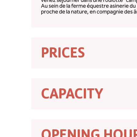
venez séjourner dans une roulotte “camp
Au sein de la ferme équestre asinerie du
proche de la nature, en compagnie des â
PRICES
CAPACITY
OPENING HOU