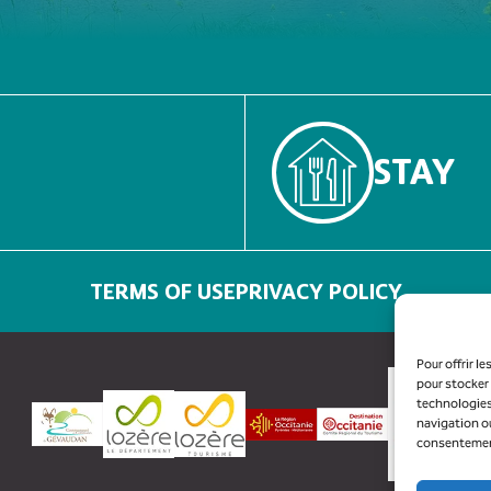
STAY
TERMS OF USE
PRIVACY POLICY
Pour offrir l
pour stocker 
technologies
navigation ou
consentement 