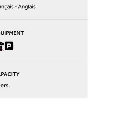
ançais - Anglais
QUIPMENT
PACITY
pers.