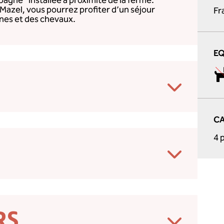
agne” installée à proximité de la ferme.
 Mazel, vous pourrez profiter d’un séjour
Fr
nes et des chevaux.
E
CA
4 
RS