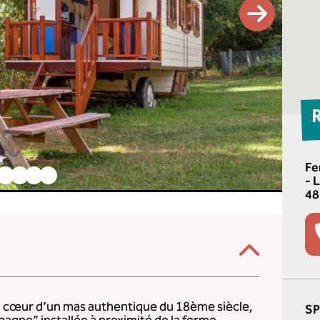
Fe
- 
48
 au cœur d’un mas authentique du 18ème siècle,
S