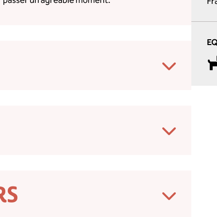
ur passer un agréable moment.
Fr
E
RS