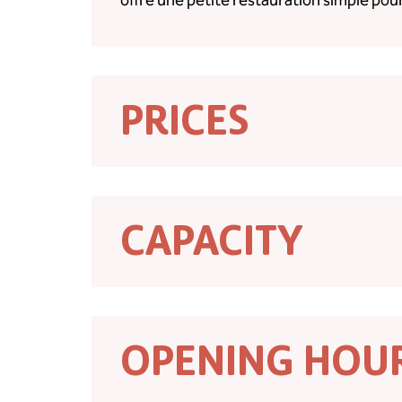
offre une petite restauration simple po
PRICES
CAPACITY
OPENING HOU