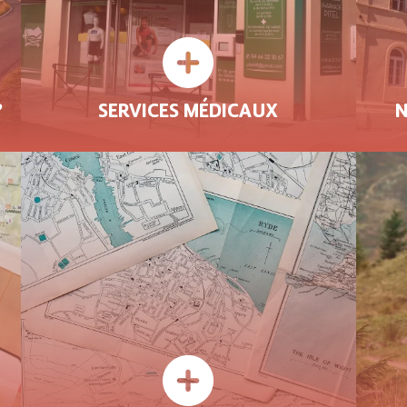
?
SERVICES MÉDICAUX
N