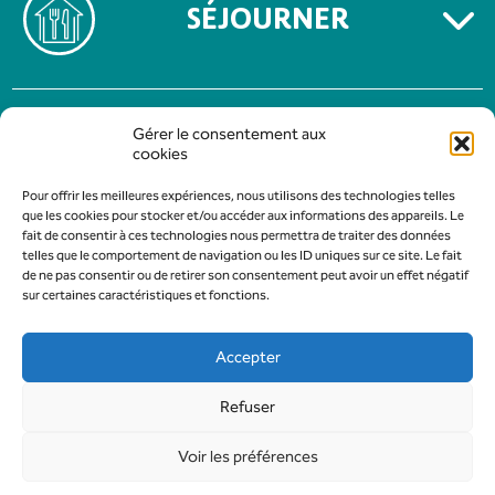
SÉJOURNER
MENTIONS LÉGALES
Gérer le consentement aux
POLITIQUE DE CONFIDENTIALITÉ
cookies
Pour offrir les meilleures expériences, nous utilisons des technologies telles
que les cookies pour stocker et/ou accéder aux informations des appareils. Le
fait de consentir à ces technologies nous permettra de traiter des données
telles que le comportement de navigation ou les ID uniques sur ce site. Le fait
de ne pas consentir ou de retirer son consentement peut avoir un effet négatif
sur certaines caractéristiques et fonctions.
Accepter
Refuser
Conception & Développement :
AFA-Multimedia
Voir les préférences
Tous droits réservés à l'Office du tourisme et du Commerce Gévaudan
Authentique - Marvejols - 2026