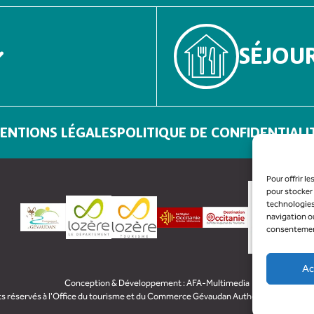
SÉJOU
ENTIONS LÉGALES
POLITIQUE DE CONFIDENTIALI
Pour offrir l
pour stocker 
technologies
navigation ou
consentement 
Ac
Conception & Développement :
AFA-Multimedia
ts réservés à l'Office du tourisme et du Commerce Gévaudan Authentique - Marvej