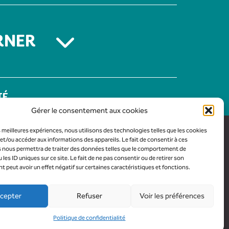
RNER
TÉ
Gérer le consentement aux cookies
es meilleures expériences, nous utilisons des technologies telles que les cookies
et/ou accéder aux informations des appareils. Le fait de consentir à ces
 nous permettra de traiter des données telles que le comportement de
 les ID uniques sur ce site. Le fait de ne pas consentir ou de retirer son
peut avoir un effet négatif sur certaines caractéristiques et fonctions.
cepter
Refuser
Voir les préférences
ols - 2026
Politique de confidentialité