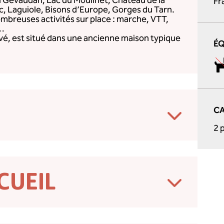
u Gévaudan, Lac du Moulinet, Château de la
Fr
c, Laguiole, Bisons d’Europe, Gorges du Tarn.
breuses activités sur place : marche, VTT,
y…
é, est situé dans une ancienne maison typique
É
CA
2 
CUEIL