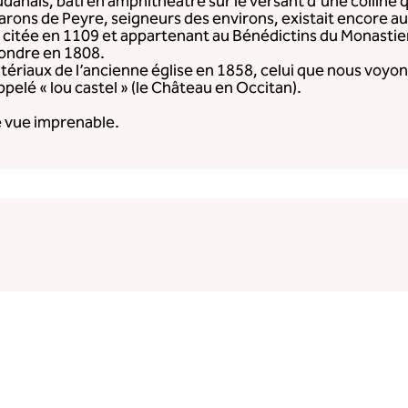
danais, bâti en amphithéatre sur le versant d’une colline q
arons de Peyre, seigneurs des environs, existait encore au 
e, citée en 1109 et appartenant au Bénédictins du Monastier
ffondre en 1808.
matériaux de l’ancienne église en 1858, celui que nous voyo
elé « lou castel » (le Château en Occitan).
ne vue imprenable.