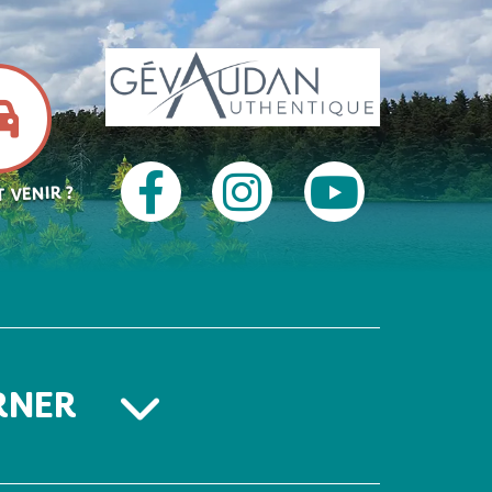
 VENIR ?
RNER