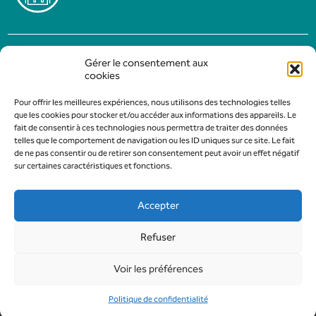
MENTIONS LÉGALES
Gérer le consentement aux
POLITIQUE DE CONFIDENTIALITÉ
cookies
Pour offrir les meilleures expériences, nous utilisons des technologies telles
que les cookies pour stocker et/ou accéder aux informations des appareils. Le
fait de consentir à ces technologies nous permettra de traiter des données
telles que le comportement de navigation ou les ID uniques sur ce site. Le fait
de ne pas consentir ou de retirer son consentement peut avoir un effet négatif
sur certaines caractéristiques et fonctions.
Accepter
Refuser
Conception & Développement :
AFA-Multimedia
Voir les préférences
Tous droits réservés à l'Office du tourisme et du Commerce Gévaudan
Authentique - Marvejols - 2026
Politique de confidentialité