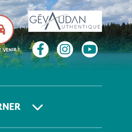
 VENIR ?
RNER