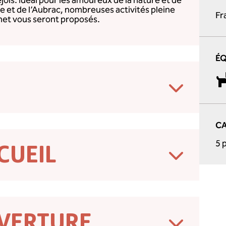
ols. Idéal pour les amoureux de la nature et de
ide et de l’Aubrac, nombreuses activités pleine
Fr
inet vous seront proposés.
É
CA
5 
CUEIL
VERTURE