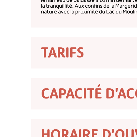
le hameau de Baldassé à 10 min de Marvej
la tranquillité. Aux confins de la Marger
nature avec la proximité du Lac du Moul
TARIFS
CAPACITÉ D'AC
HORAIRE D'OU