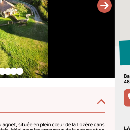
Ba
48
lagnet, située en plein cœur de la Lozère dans
LA