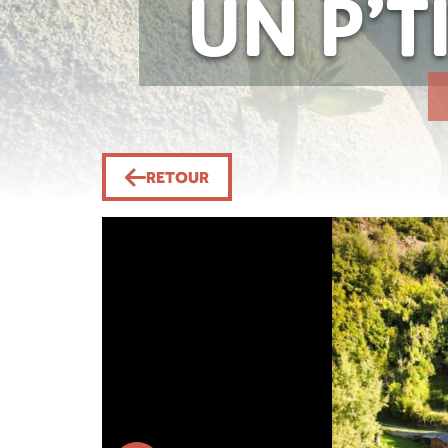
UN P’T
RETOUR