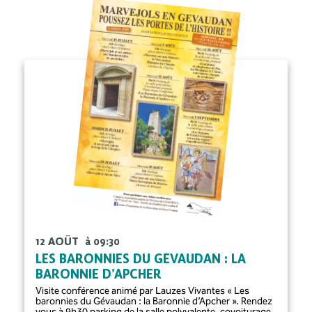
12 AOÛT
à 09:30
LES BARONNIES DU GÉVAUDAN : LA
BARONNIE D’APCHER
Visite conférence animé par Lauzes Vivantes « Les
baronnies du Gévaudan : la Baronnie d’Apcher ». Rendez
vous à 9h30 parking de la salle polyvalente, covoiturage