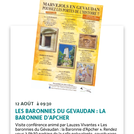
12 AOÛT
à 09:30
LES BARONNIES DU GÉVAUDAN : LA
BARONNIE D’APCHER
Visite conférence animé par Lauzes Vivantes « Les
baronnies du Gévaudan : la Baronnie d’Apcher ». Rendez
vous à 9h30 parking de la salle polyvalente, covoiturage