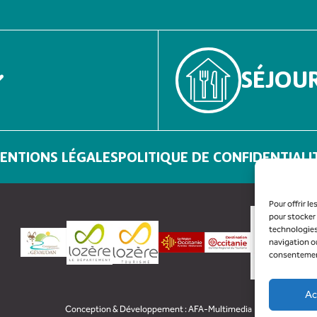
SÉJOU
ENTIONS LÉGALES
POLITIQUE DE CONFIDENTIALI
Pour offrir l
pour stocker 
technologies
navigation ou
consentement 
Ac
Conception & Développement :
AFA-Multimedia