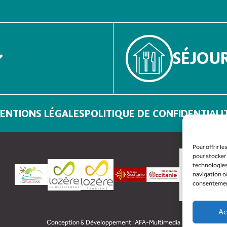
SÉJOU
ENTIONS LÉGALES
POLITIQUE DE CONFIDENTIALI
Pour offrir l
pour stocker 
technologies
navigation ou
consentement 
Ac
Conception & Développement :
AFA-Multimedia