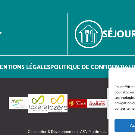
SÉJOU
ENTIONS LÉGALES
POLITIQUE DE CONFIDENTIALI
Pour offrir l
pour stocker 
technologies
navigation ou
consentement 
Ac
Conception & Développement :
AFA-Multimedia