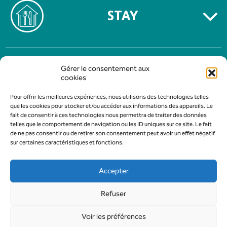
STAY
TERMS OF USE
Gérer le consentement aux
PRIVACY POLICY
cookies
Pour offrir les meilleures expériences, nous utilisons des technologies telles
que les cookies pour stocker et/ou accéder aux informations des appareils. Le
fait de consentir à ces technologies nous permettra de traiter des données
telles que le comportement de navigation ou les ID uniques sur ce site. Le fait
de ne pas consentir ou de retirer son consentement peut avoir un effet négatif
sur certaines caractéristiques et fonctions.
Accepter
Refuser
Design & Development :
AFA-Multimedia
Voir les préférences
All rights reserved to Gévaudan Authentique Tourist and Trade Office