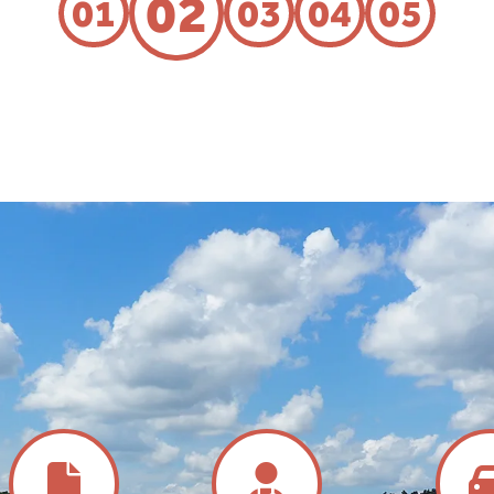
02
01
03
04
05