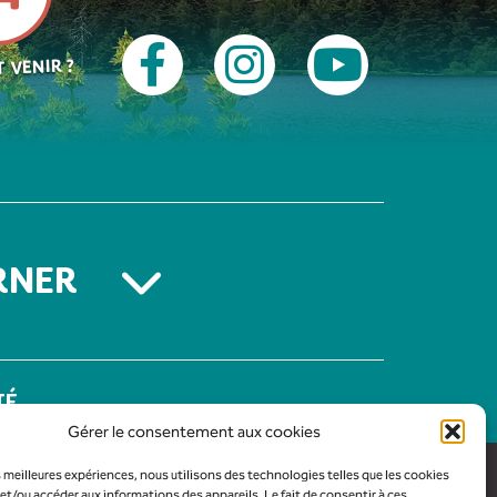
 VENIR ?
RNER
TÉ
Gérer le consentement aux cookies
es meilleures expériences, nous utilisons des technologies telles que les cookies
et/ou accéder aux informations des appareils. Le fait de consentir à ces