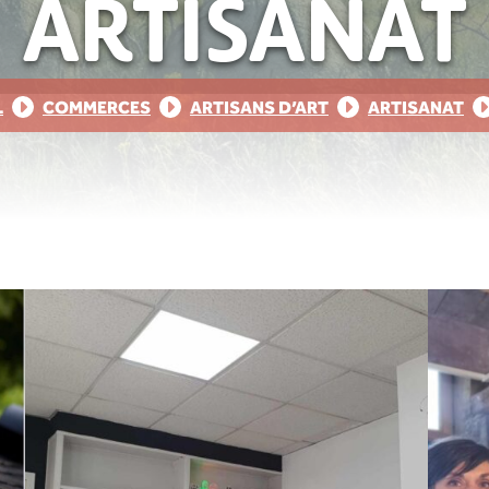
ARTISANAT
L
COMMERCES
ARTISANS D’ART
ARTISANAT