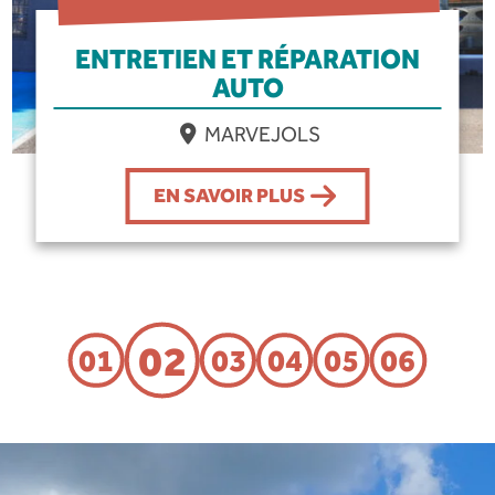
ENTRETIEN ET RÉPARATION
AUTO
MARVEJOLS
EN SAVOIR PLUS
02
01
03
04
05
06